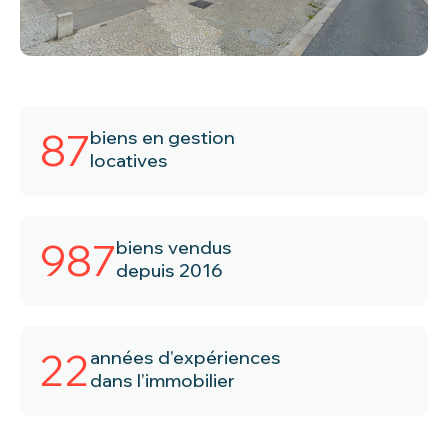
87
biens en gestion
locatives
987
biens vendus
depuis 2016
22
années d’expériences
dans l’immobilier