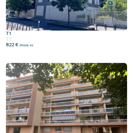
T1
T1
822 €
/mois cc