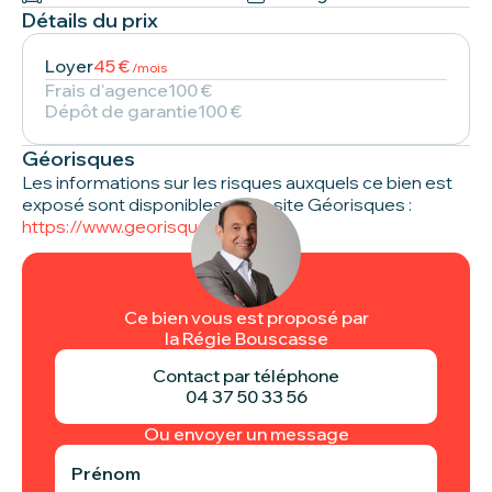
Détails du prix
Loyer
45 €
/mois
Frais d'agence
100 €
Dépôt de garantie
100 €
Géorisques
Les informations sur les risques auxquels ce bien est
exposé sont disponibles sur le site Géorisques :
https://www.georisques.gouv.fr
Ce bien vous est proposé par
la Régie Bouscasse
Contact par téléphone
04 37 50 33 56
Ou envoyer un message
Prénom