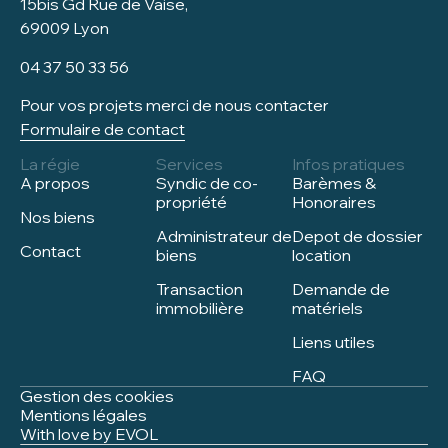
15bis Gd Rue de Vaise,
69009 Lyon
04 37 50 33 56
Pour vos projets merci de nous contacter
Formulaire de contact
La régie
Services
Infos pratiques
A propos
Syndic de co-
Barèmes &
propriété
Honoraires
Nos biens
Administrateur de
Depot de dossier
Contact
biens
location
Transaction
Demande de
immobilière
matériels
Liens utiles
FAQ
Gestion des cookies
Mentions légales
With love by EVOL