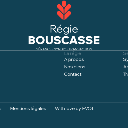
La régie
S
A propos
Sy
Nos biens
Ad
Contact
Tr
s
Mentions légales
With love by EVOL