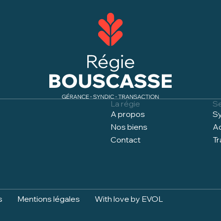
La régie
S
A propos
Sy
Nos biens
Ad
Contact
Tr
s
Mentions légales
With love by EVOL