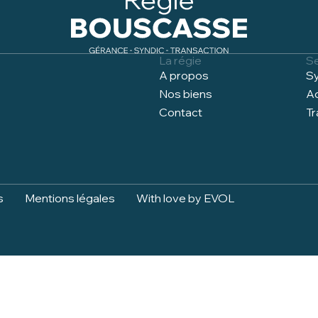
La régie
S
A propos
Sy
Nos biens
Ad
Contact
Tr
s
Mentions légales
With love by EVOL