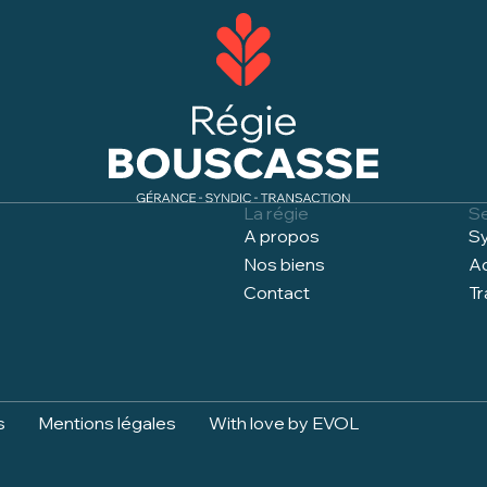
La régie
S
A propos
Sy
Nos biens
Ad
Contact
Tr
s
Mentions légales
With love by EVOL