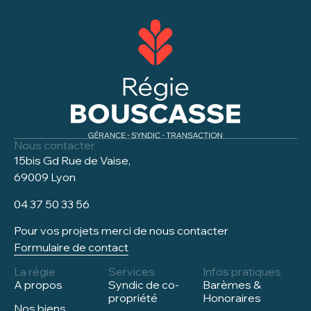
Nous contacter
15bis Gd Rue de Vaise,
69009 Lyon
04 37 50 33 56
Pour vos projets merci de nous contacter
Formulaire de contact
La régie
Services
Infos pratiques
A propos
Syndic de co-
Barèmes &
propriété
Honoraires
Nos biens